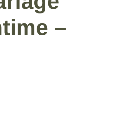
ariage
ntime –