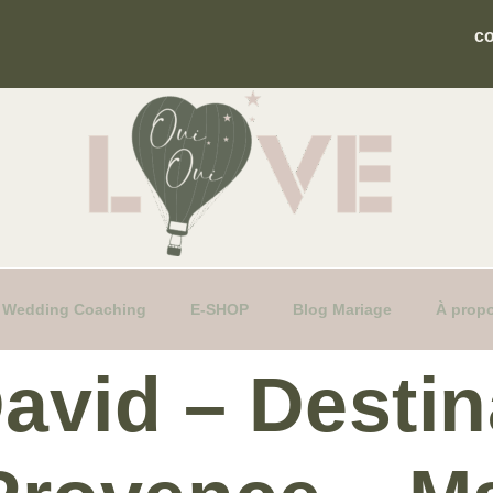
c
fs Wedding Coaching
E-SHOP
Blog Mariage
À prop
avid – Destin