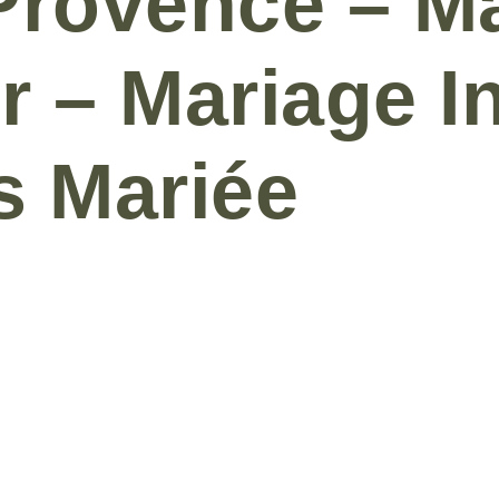
rovence – M
r – Mariage I
s Mariée