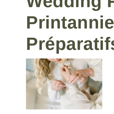
Wedding P
Printannie
Préparatif