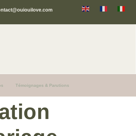
EN
FR
IT
ontact@ouiouilove.com
os
Témoignages & Parutions
ation