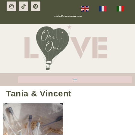
EN
FR
IT
contact@ouiouilove.com
Tania & Vincent