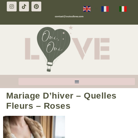
EN
FR
IT
contact@ouiouilove.com
Mariage D’hiver – Quelles
Fleurs – Roses