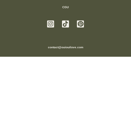
CGU
contact@ouiouilove.com