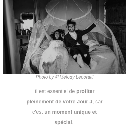
Photo by @Melody Leporatti
Il est essentiel de
profiter
pleinement de votre Jour J
, car
c’est
un moment unique et
spécial
.