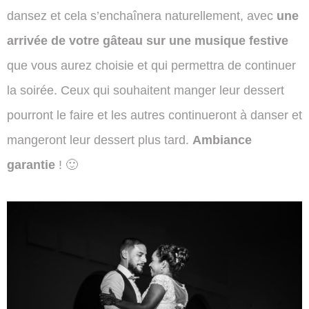
dansez et cela s’enchaînera naturellement, avec
une
arrivée de votre gâteau sur une musique festive
que vous aurez choisie et qui permettra de continuer
la soirée. Ceux qui souhaitent manger leur dessert
pourront le faire et les autres continueront à danser et
mangeront leur dessert plus tard.
Ambiance
garantie
! 🙂