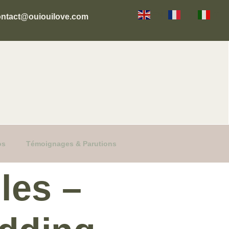
EN
FR
IT
ontact@ouiouilove.com
os
Témoignages & Parutions
les –