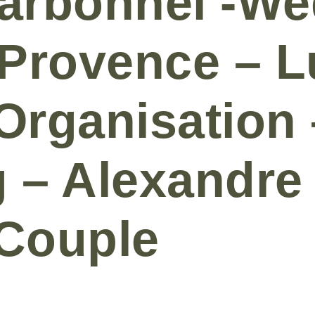
arbonnel -we
 Provence – L
 Organisation
 – Alexandre 
Couple