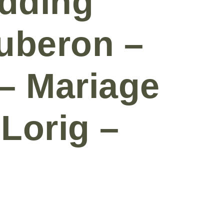
dding
uberon –
 – Mariage
Lorig –