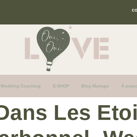
c
fs Wedding Coaching
E-SHOP
Blog Mariage
À prop
Dans Les Etoi