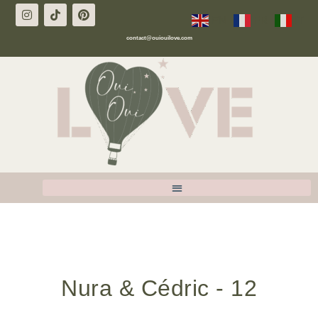
EN
FR
IT
contact@ouiouilove.com
Nura & Cédric - 12