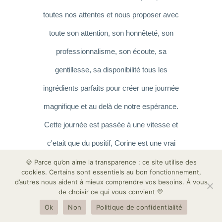
toutes nos attentes et nous proposer avec
toute son attention, son honnêteté, son
professionnalisme, son écoute, sa
gentillesse, sa disponibilité tous les
ingrédients parfaits pour créer une journée
magnifique et au delà de notre espérance.
Cette journée est passée à une vitesse et
c'etait que du positif, Corine est une vrai
cheffe d'orchestre, tout est coordonné
🍪 Parce qu’on aime la transparence : ce site utilise des
cookies. Certains sont essentiels au bon fonctionnement,
minutieusement et son équipe est juste
d’autres nous aident à mieux comprendre vos besoins. À vous
de choisir ce qui vous convient 💛
génial et adorable. Nous avons passé les
Ok
Non
Politique de confidentialité
plus beaux moments de notre vie avec nos