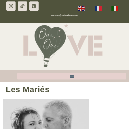
EN
FR
IT
contact@ouiouilove.com
Les Mariés