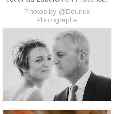
Photos by @
Deurick
Photographe