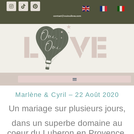
EN
FR
IT
contact@ouiouilove.com
Marlène & Cyril – 22 Août 2020
Un mariage sur plusieurs jours,
dans un superbe domaine au
coeur du Luberon en
Provence
.