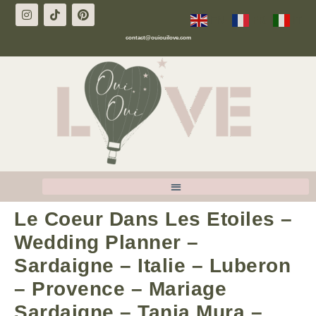
EN
FR
IT
contact@ouiouilove.com
Le Coeur Dans Les Etoiles –
Wedding Planner –
Sardaigne – Italie – Luberon
– Provence – Mariage
Sardaigne – Tania Mura –