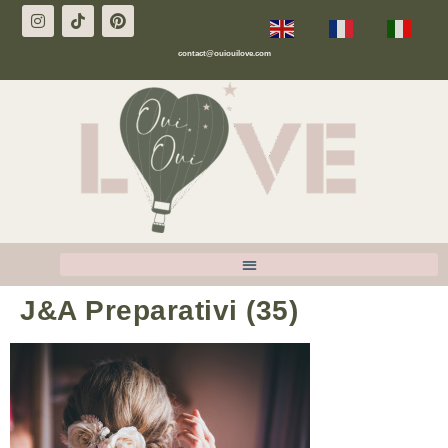
EN
FR
IT
contact@ouiouilove.com
J&A Preparativi (35)