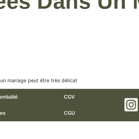
́es Dans Un 
 un mariage peut être très délicat
ntialité
CGV
les
CGU