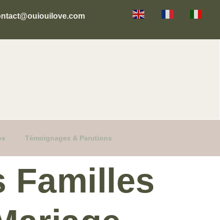
EN
FR
IT
ontact@ouiouilove.com
os
Témoignages & Parutions
s Familles