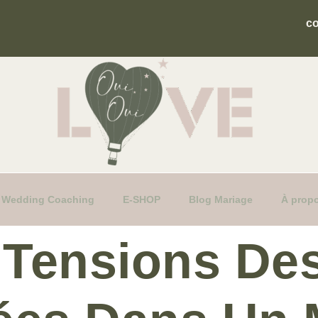
c
fs Wedding Coaching
E-SHOP
Blog Mariage
À prop
s Tensions De