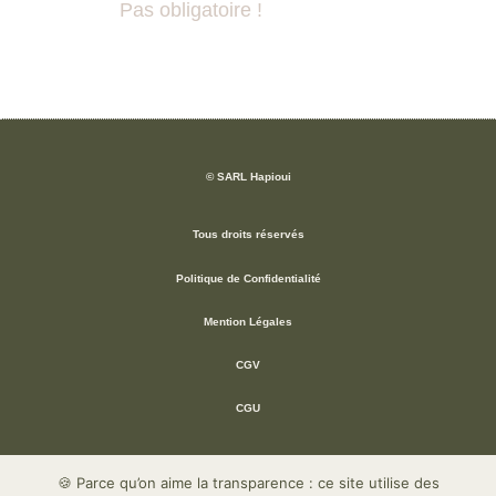
Pas obligatoire !
© SARL Hapioui
Tous droits réservés
Politique de Confidentialité
Mention Légales
CGV
CGU
🍪 Parce qu’on aime la transparence : ce site utilise des