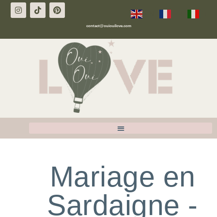
EN
FR
IT
contact@ouiouilove.com
Mariage en
Sardaigne -