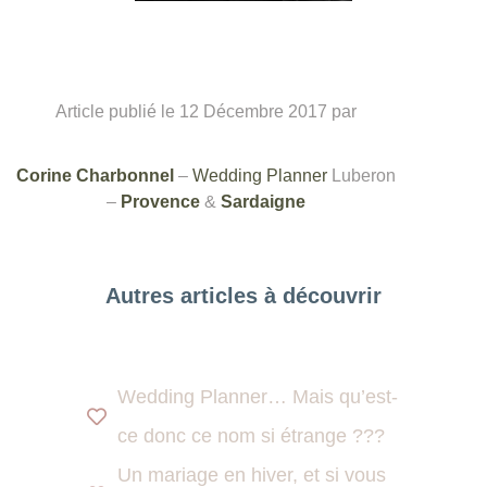
Article publié le 12 Décembre 2017 par
Corine Charbonnel
–
Wedding Planner
Luberon
–
Provence
&
Sardaigne
Autres articles à découvrir
Wedding Planner… Mais qu’est-
ce donc ce nom si étrange ???
Un mariage en hiver, et si vous