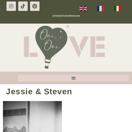
EN
FR
IT
contact@ouiouilove.com
Jessie & Steven