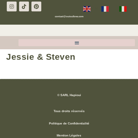
EN
FR
IT
contact@ouiouilove.com
Jessie & Steven
© SARL Hapioui
Tous droits réservés
Politique de Confidentialité
Mention Légales