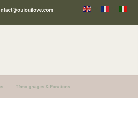
EN
FR
IT
ontact@ouiouilove.com
os
Témoignages & Parutions