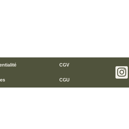
ntialité
CGV
les
CGU