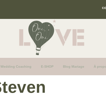
c
fs Wedding Coaching
E-SHOP
Blog Mariage
À prop
Steven