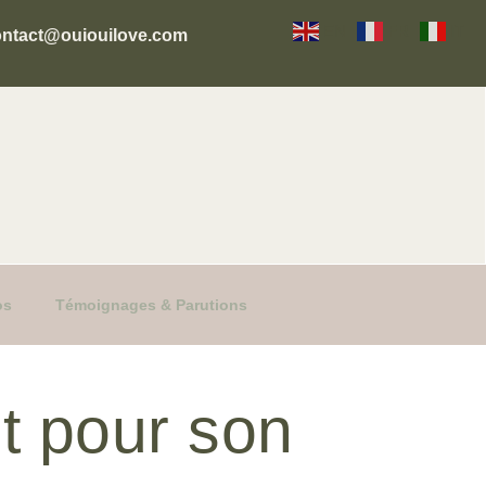
EN
FR
IT
ontact@ouiouilove.com
os
Témoignages & Parutions
t pour son