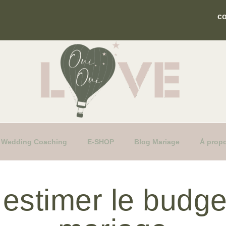
c
fs Wedding Coaching
E-SHOP
Blog Mariage
À prop
stimer le budge