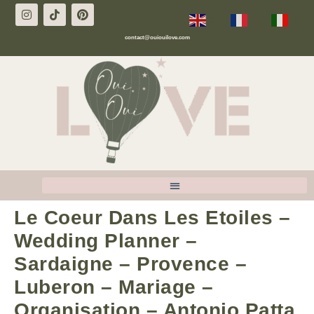
EN
FR
IT
contact@ouiouilove.com
Le Coeur Dans Les Etoiles –
Wedding Planner –
Sardaigne – Provence –
Luberon – Mariage –
Organisation – Antonio Patta