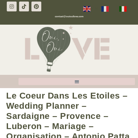
EN
FR
IT
contact@ouiouilove.com
Le Coeur Dans Les Etoiles –
Wedding Planner –
Sardaigne – Provence –
Luberon – Mariage –
Organisation – Antonio Patta