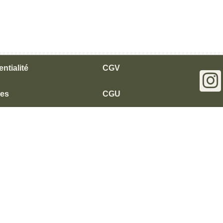
ntialité
CGV
les
CGU