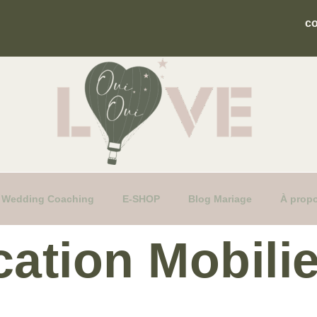
c
fs Wedding Coaching
E-SHOP
Blog Mariage
À prop
cation Mobili