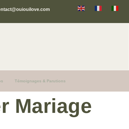
EN
FR
IT
ontact@ouiouilove.com
os
Témoignages & Parutions
er Mariage