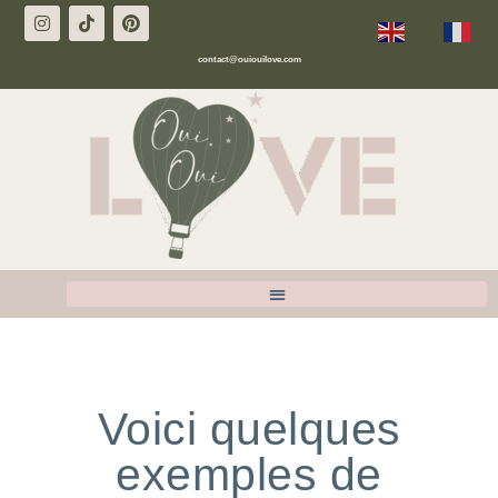
EN
FR
contact@ouiouilove.com
Voici quelques
exemples de