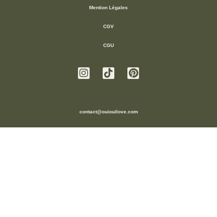
Mention Légales
CGV
CGU
contact@ouiouilove.com