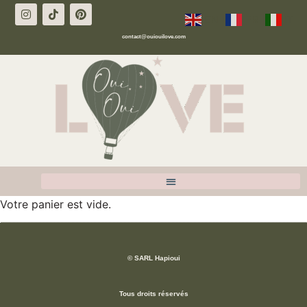
EN
FR
IT
contact@ouiouilove.com
Votre panier est vide.
© SARL Hapioui
Tous droits réservés