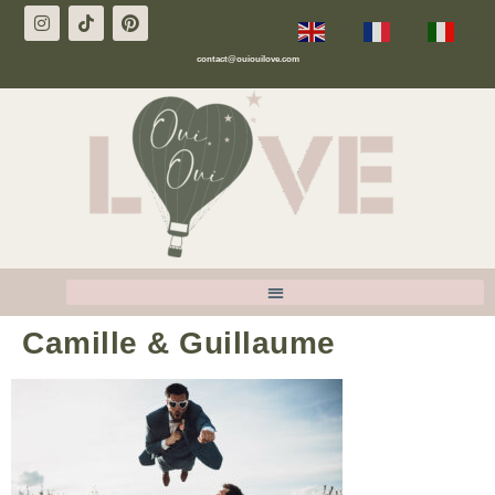
EN
FR
IT
contact@ouiouilove.com
Camille & Guillaume