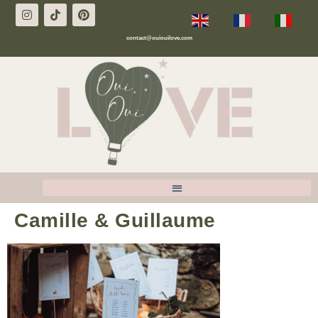
EN
FR
IT
contact@ouiouilove.com
Camille & Guillaume