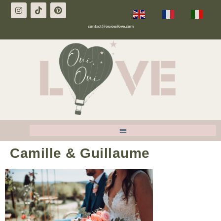
EN
FR
IT
contact@ouiouilove.com
Camille & Guillaume