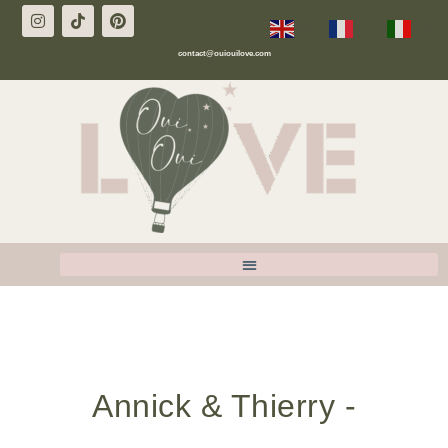
EN
FR
IT
contact@ouiouilove.com
Annick & Thierry -