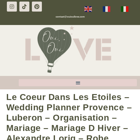
EN
FR
IT
contact@ouiouilove.com
Le Coeur Dans Les Etoiles –
Wedding Planner Provence –
Luberon – Organisation –
Mariage – Mariage D Hiver –
Alexandre Lorig – Robe