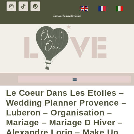
EN
FR
IT
contact@ouiouilove.com
Le Coeur Dans Les Etoiles –
Wedding Planner Provence –
Luberon – Organisation –
Mariage – Mariage D Hiver –
Alexandre Lorig – Make Up