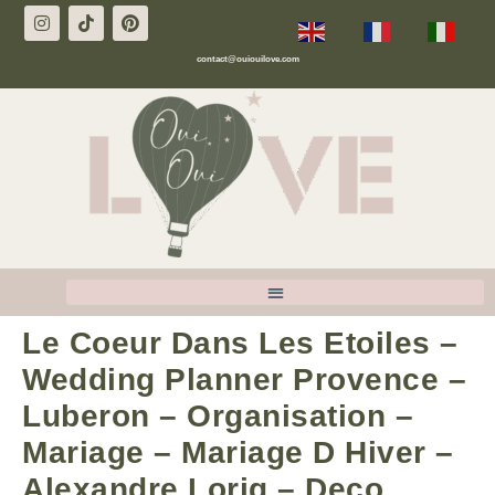
EN
FR
IT
contact@ouiouilove.com
Le Coeur Dans Les Etoiles –
Wedding Planner Provence –
Luberon – Organisation –
Mariage – Mariage D Hiver –
Alexandre Lorig – Deco