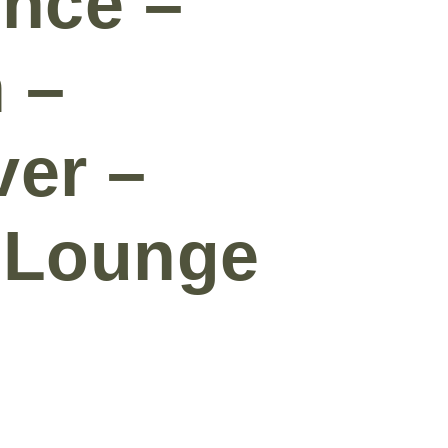
nce –
 –
ver –
n Lounge