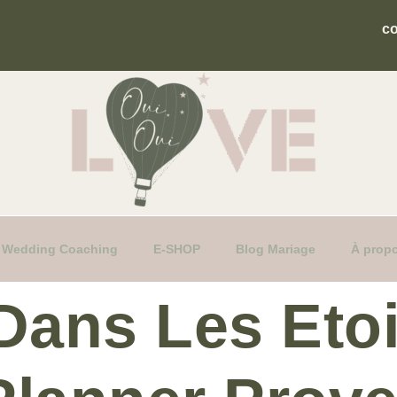
c
fs Wedding Coaching
E-SHOP
Blog Mariage
À prop
Dans Les Etoi