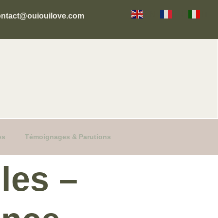
EN
FR
IT
ontact@ouiouilove.com
os
Témoignages & Parutions
les –